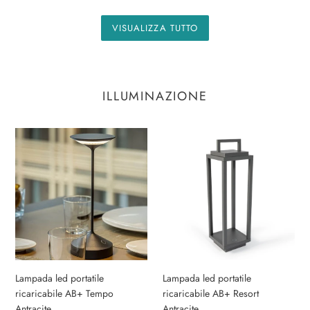
VISUALIZZA TUTTO
ILLUMINAZIONE
Lampada
Lampada
led
led
portatile
portatile
ricaricabile
ricaricabile
AB+
AB+
Tempo
Resort
Antracite
Antracite
Lampada led portatile
Lampada led portatile
ricaricabile AB+ Tempo
ricaricabile AB+ Resort
Antracite
Antracite