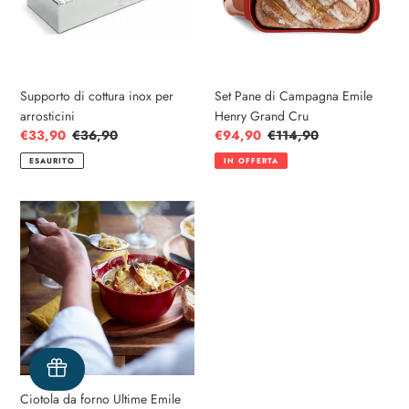
arrosticini
Henry
Grand
Cru
Supporto di cottura inox per
Set Pane di Campagna Emile
arrosticini
Henry Grand Cru
Prezzo
€33,90
Prezzo
€36,90
Prezzo
€94,90
Prezzo
€114,90
scontato
di
scontato
di
ESAURITO
IN OFFERTA
listino
listino
Ciotola
da
forno
Ultime
Emile
Henry
Grand
Cru
Ciotola da forno Ultime Emile