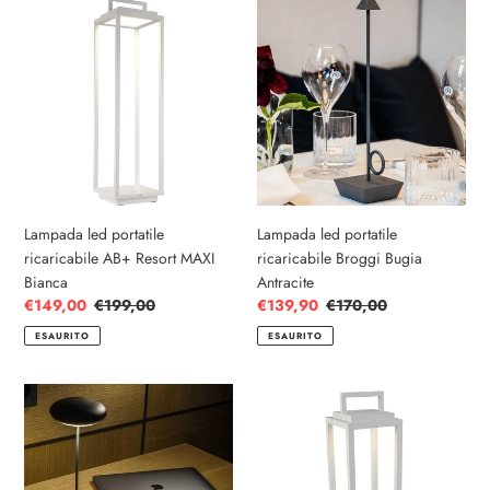
Lampada
Lampada
led
led
portatile
portatile
ricaricabile
ricaricabile
AB+
Broggi
Resort
Bugia
MAXI
Antracite
Bianca
Lampada led portatile
Lampada led portatile
ricaricabile AB+ Resort MAXI
ricaricabile Broggi Bugia
Bianca
Antracite
Prezzo
€149,00
Prezzo
€199,00
Prezzo
€139,90
Prezzo
€170,00
scontato
di
scontato
di
ESAURITO
ESAURITO
listino
listino
Lampada
Lampada
led
led
portatile
portatile
ricaricabile
ricaricabile