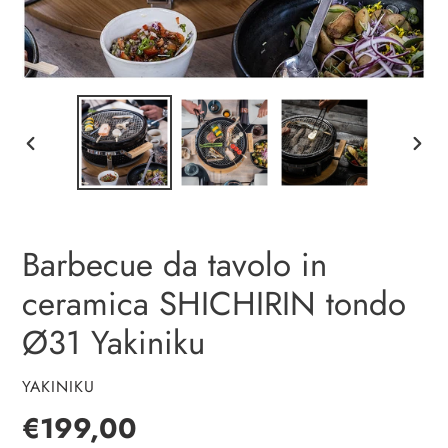
SLIDE
SLIDE
PRECEDENTE
SUCC
P
Barbecue da tavolo in
R
ceramica SHICHIRIN tondo
O
D
Ø31 Yakiniku
O
T
T
VENDITORE
YAKINIKU
O
Prezzo
€199,00
P
R