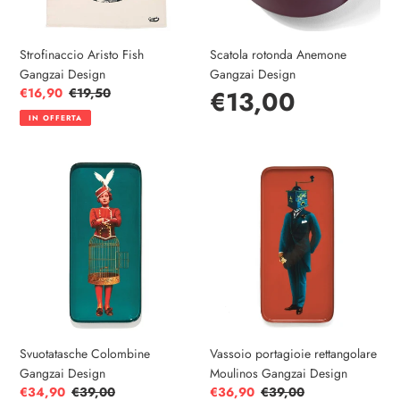
Strofinaccio Aristo Fish
Scatola rotonda Anemone
Gangzai Design
Gangzai Design
Prezzo
€16,90
Prezzo
€19,50
Prezzo
€13,00
scontato
di
IN OFFERTA
listino
di
Svuotatasche
Vassoio
listino
Colombine
portagioie
Gangzai
rettangolare
Design
Moulinos
Gangzai
Design
Svuotatasche Colombine
Vassoio portagioie rettangolare
Gangzai Design
Moulinos Gangzai Design
Prezzo
€34,90
Prezzo
€39,00
Prezzo
€36,90
Prezzo
€39,00