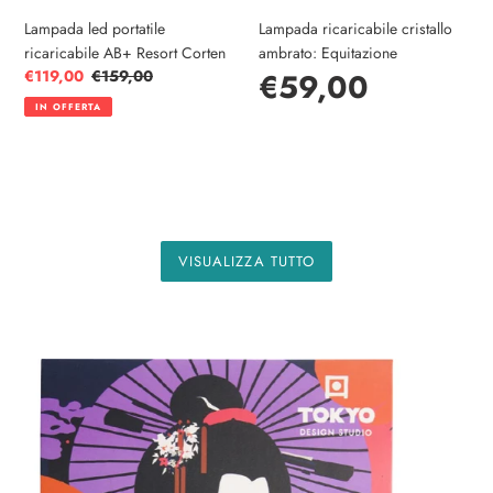
Lampada led portatile
Lampada ricaricabile cristallo
ricaricabile AB+ Resort Corten
ambrato: Equitazione
Prezzo
€119,00
Prezzo
€159,00
Prezzo
€59,00
scontato
di
IN OFFERTA
listino
di
listino
VISUALIZZA TUTTO