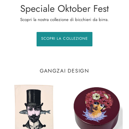
Speciale Oktober Fest
Scopri la nostra collezione di bicchieri da birra.
SCOPRI LA COLLEZIONE
GANGZAI DESIGN
Strofinaccio
Scatola
Aristo
rotonda
Fish
Anemone
Gangzai
Gangzai
Design
Design