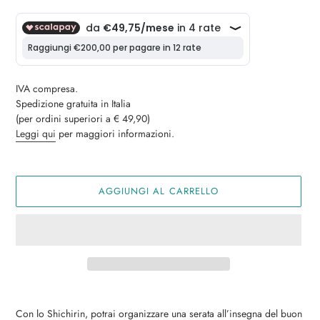
di
E
S
listino
E
N
T
A
IVA compresa.
T
Spedizione gratuita in Italia
O
(per ordini superiori a € 49,90)
Leggi qui
per maggiori informazioni.
AGGIUNGI AL CARRELLO
Inserimento
del
Con lo Shichirin, potrai organizzare una serata all’insegna del buon