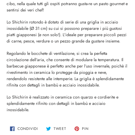
prodotto
cibo, nella quale tutti gli ospiti potranno gusta-re un pasto gourmet e
nel
sentirsi dei veri chef!
carrello
Lo Shichirin rotondo è dotato di serie di una griglia in acciaio
inossidabile (Ø 31 cm) su cui si possono preparare i più gustosi
piatti giapponesi (e non solo!). L'ideale per preparare piccoli pezzi
di carne, pesce, verdure o un pezzo grande da gustare insieme.
Regolando le bocchete di ventilazione, si crea la perfetta
circolazione dell‘aria, che consente di modulare la temperatura. Il
barbecue giapponese è perfetto anche per l‘uso invernale, poichè il
rivestimento in ceramica lo protegge da pioggia e neve,
rendendolo resistente alle intemperie. La griglia è splendidamente
rifinita con dettagli in bambù e acciaio inossidabile.
Lo Shichirin è realizzato in ceramica con quarzo e cordierite e
splendidamente rifinito con dettagli in bambù e acciaio
inossidabile.
CONDIVIDI
TWITTA
PINNA
CONDIVIDI
TWEET
PIN
SU
SU
SU