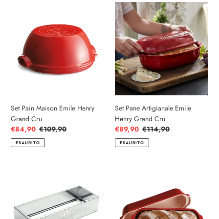
Set
Set
Pain
Pane
Maison
Artigianale
Emile
Emile
Henry
Henry
Grand
Grand
Cru
Cru
Set Pain Maison Emile Henry
Set Pane Artigianale Emile
Grand Cru
Henry Grand Cru
Prezzo
€84,90
Prezzo
€109,90
Prezzo
€89,90
Prezzo
€114,90
scontato
di
scontato
di
ESAURITO
ESAURITO
listino
listino
Supporto
Set
di
Pane
cottura
di
inox
Campagna
per
Emile