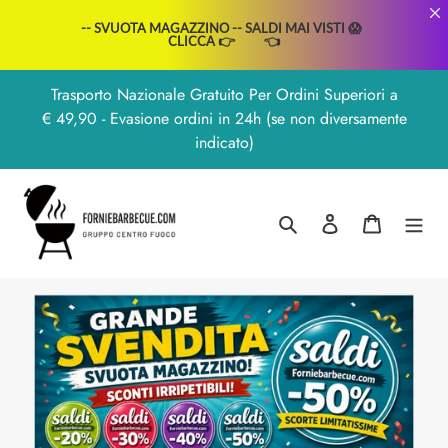
-- SVUOTA MAGAZZINO -- SALDI MAI VISTI 😱  
CLICCA 👉 
 👈
Vai
Trasporto Nazionale Gratuito Per Ordini Superiori a
direttamente
€ 49,90 - Evasione ordini in 24h (se non diversamente
ai
indicato)
contenuti
Cerca
Accedi
Carrello